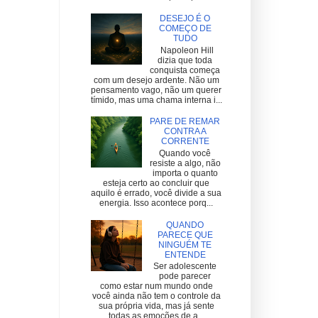
DESEJO É O
COMEÇO DE
TUDO
Napoleon Hill
dizia que toda
conquista começa
com um desejo ardente. Não um
pensamento vago, não um querer
tímido, mas uma chama interna i...
PARE DE REMAR
CONTRA A
CORRENTE
Quando você
resiste a algo, não
importa o quanto
esteja certo ao concluir que
aquilo é errado, você divide a sua
energia. Isso acontece porq...
QUANDO
PARECE QUE
NINGUÉM TE
ENTENDE
Ser adolescente
pode parecer
como estar num mundo onde
você ainda não tem o controle da
sua própria vida, mas já sente
todas as emoções de a...