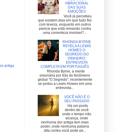
VIBRACIONAL
DAS SUAS
EMOÇÕES
Você já percebeu
que existem dias em que tudo flui
com leveza, enquanto em outros
parece que está remando contra
uma correnteza invisível?...
RHONDA BYRNE
REVELA A LEWIS
HOWES O
SEGREDO DO
DINHEIRO:
ENTREVISTA
s antiga
COMPLETA EM PORTUGUÊS
Rhonda Byrne, a mente
visionária por trás do fenômeno
global "O Segredo", recentemente
se juntou a Lewis Howes em uma
entrevista...
VOCÊ NÃO É O
SEU PASSADO
Há um ponto
dentro de você
onde o tempo não
alcança, onde
nenhuma dor antiga tem mais
poder, onde nenhuma palavra
dita contra você pode pe...