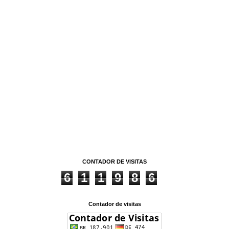
CONTADOR DE VISITAS
6
1
1
9
8
6
Contador de visitas