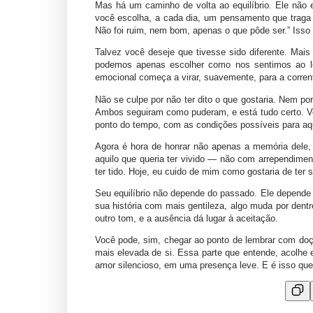
Mas há um caminho de volta ao equilíbrio. Ele não
você escolha, a cada dia, um pensamento que traga 
Não foi ruim, nem bom, apenas o que pôde ser.” Isso 
Talvez você deseje que tivesse sido diferente. Ma
podemos apenas escolher como nos sentimos ao le
emocional começa a virar, suavemente, para a corrent
Não se culpe por não ter dito o que gostaria. Nem por
Ambos seguiram como puderam, e está tudo certo. Vo
ponto do tempo, com as condições possíveis para a
Agora é hora de honrar não apenas a memória dele, 
aquilo que queria ter vivido — não com arrependiment
ter tido. Hoje, eu cuido de mim como gostaria de ter si
Seu equilíbrio não depende do passado. Ele depende
sua história com mais gentileza, algo muda por dentr
outro tom, e a ausência dá lugar à aceitação.
Você pode, sim, chegar ao ponto de lembrar com doçu
mais elevada de si. Essa parte que entende, acolhe
amor silencioso, em uma presença leve. E é isso que 