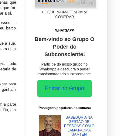
penas que
 que foi.
CLIQUE NA IMAGEM PARA
r a si.
COMPRAR
 passou —
seu barco
WHATSAPP
Bem-vindo ao Grupo O
ve a sua.
Poder do
raram num
Subconsciente!
ivar tudo
Participe do nosso grupo no
staria de
WhatsApp e descubra o poder
transformador do subconsciente.
lhar para
Entrar no Grupo
as ganham
m a parte
Postagens populares da semana
tidão, em
SABEDORIA NA
GESTÃO DE
PESSOAS COM O
LAMA PADMA
SAMTEN