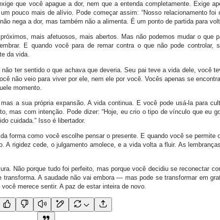
 exige que você apague a dor, nem que a entenda completamente. Exige a
um pouco mais de alívio. Pode começar assim: “Nosso relacionamento foi o
não nega a dor, mas também não a alimenta. É um ponto de partida para volta
is próximos, mais afetuosos, mais abertos. Mas não podemos mudar o que
mbrar. E quando você para de remar contra o que não pode controlar, 
e da vida.
 não ter sentido o que achava que deveria. Seu pai teve a vida dele, você te
cê não veio para viver por ele, nem ele por você. Vocês apenas se encont
quele momento.
mas a sua própria expansão. A vida continua. E você pode usá-la para cult
o, mas com intenção. Pode dizer: “Hoje, eu crio o tipo de vínculo que eu go
do cuidada.” Isso é libertador.
 da forma como você escolhe pensar o presente. E quando você se permite o
o. A rigidez cede, o julgamento amolece, e a vida volta a fluir. As lembranç
ra. Não porque tudo foi perfeito, mas porque você decidiu se reconectar co
 e transforma. A saudade não vai embora — mas pode se transformar em gra
você merece sentir. A paz de estar inteira de novo.