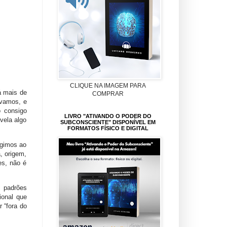
CLIQUE NA IMAGEM PARA
á mais de
COMPRAR
ávamos, e
o consigo
LIVRO "ATIVANDO O PODER DO
vela algo
SUBCONSCIENTE" DISPONÍVEL EM
FORMATOS FÍSICO E DIGITAL
agimos ao
, origem,
es, não é
, padrões
ional que
 “fora do