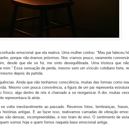
confusão emocional que ela reativa. Uma mulher contou: “Meu pai faleceu h
ranho, porque não éramos próximos. Nos víamos pouco, raramente convers
m, desde que ele se foi, me sinto desequilibrada. Uma tristeza que nã
de mim.” Essa sensação de perda, mesmo sem um vínculo cotidiano forte, re
 mesmo depois da partida.
quências. Ainda que não tenhamos consciência, muitas das formas como re
ida. Mesmo com pouca convivência, a figura de um pai representa estrutura
 físico, algo dentro de nós é chamado a se reorganizar. A dor, muitas vez
le representava lá atrás.
se volta inevitavelmente ao passado. Revemos fotos, lembranças, frases
s histórias antigas. E ao fazer isso, reativamos camadas de vibração emoc
 são densas, incompreendidas, e nos tiram do eixo. O sentimento de estar
 quem somos hoje e quem fomos naquela base emocional antiga.