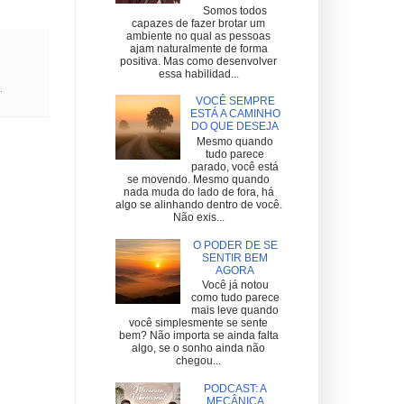
Somos todos
capazes de fazer brotar um
ambiente no qual as pessoas
ajam naturalmente de forma
positiva. Mas como desenvolver
essa habilidad...
.
VOCÊ SEMPRE
ESTÁ A CAMINHO
DO QUE DESEJA
Mesmo quando
tudo parece
parado, você está
se movendo. Mesmo quando
nada muda do lado de fora, há
algo se alinhando dentro de você.
Não exis...
O PODER DE SE
SENTIR BEM
AGORA
Você já notou
como tudo parece
mais leve quando
você simplesmente se sente
bem? Não importa se ainda falta
algo, se o sonho ainda não
chegou...
PODCAST: A
MECÂNICA