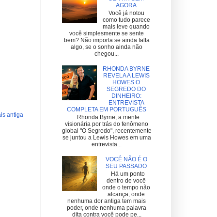
AGORA
Você já notou
como tudo parece
mais leve quando
você simplesmente se sente
bem? Não importa se ainda falta
algo, se o sonho ainda não
chegou...
RHONDA BYRNE
REVELA A LEWIS
HOWES O
SEGREDO DO
DINHEIRO:
ENTREVISTA
COMPLETA EM PORTUGUÊS
s antiga
Rhonda Byrne, a mente
visionária por trás do fenômeno
global "O Segredo", recentemente
se juntou a Lewis Howes em uma
entrevista...
VOCÊ NÃO É O
SEU PASSADO
Há um ponto
dentro de você
onde o tempo não
alcança, onde
nenhuma dor antiga tem mais
poder, onde nenhuma palavra
dita contra você pode pe...