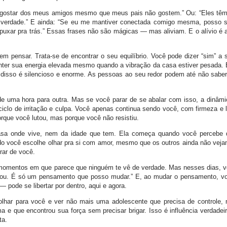
gostar dos meus amigos mesmo que meus pais não gostem.” Ou: “Eles têm 
a verdade.” E ainda: “Se eu me mantiver conectada comigo mesma, posso 
xar pra trás.” Essas frases não são mágicas — mas aliviam. E o alívio é a
m pensar. Trata-se de encontrar o seu equilíbrio. Você pode dizer “sim” a
ter sua energia elevada mesmo quando a vibração da casa estiver pesada.
disso é silencioso e enorme. As pessoas ao seu redor podem até não saber
 de uma hora para outra. Mas se você parar de se abalar com isso, a dinâm
iclo de irritação e culpa. Você apenas continua sendo você, com firmeza e 
rque você lutou, mas porque você não resistiu.
casa onde vive, nem da idade que tem. Ela começa quando você percebe
o você escolhe olhar pra si com amor, mesmo que os outros ainda não veja
rar de você.
s, momentos em que parece que ninguém te vê de verdade. Mas nesses dias, 
 sou. É só um pensamento que posso mudar.” E, ao mudar o pensamento, 
— pode se libertar por dentro, aqui e agora.
har para você e ver não mais uma adolescente que precisa de controle
 e que encontrou sua força sem precisar brigar. Isso é influência verdadeir
ta.