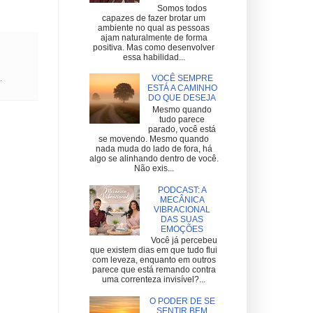
Somos todos
capazes de fazer brotar um
ambiente no qual as pessoas
ajam naturalmente de forma
positiva. Mas como desenvolver
essa habilidad...
VOCÊ SEMPRE
.
ESTÁ A CAMINHO
DO QUE DESEJA
Mesmo quando
tudo parece
parado, você está
se movendo. Mesmo quando
nada muda do lado de fora, há
algo se alinhando dentro de você.
Não exis...
PODCAST: A
MECÂNICA
VIBRACIONAL
DAS SUAS
EMOÇÕES
Você já percebeu
que existem dias em que tudo flui
com leveza, enquanto em outros
parece que está remando contra
uma correnteza invisível?...
O PODER DE SE
SENTIR BEM