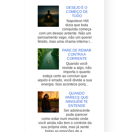
DESEJO É O
COMEÇO DE
TUDO
Napoleon Hill
dizia que toda
conquista começa
com um desejo ardente. Não um
pensamento vago, não um querer
tímido, mas uma chama interna i...
PARE DE REMAR
CONTRA A
CORRENTE
Quando você
resiste a algo, não
importa o quanto
esteja certo ao concluir que
aquilo é errado, você divide a sua
energia. Isso acontece porq...
QUANDO
PARECE QUE
NINGUÉM TE
ENTENDE
Ser adolescente
pode parecer
como estar num mundo onde
você ainda não tem o controle da
sua própria vida, mas já sente
todas as emoções de a...