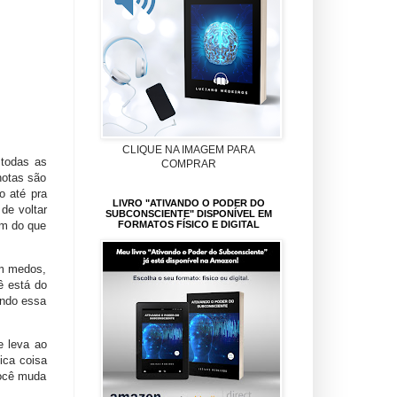
CLIQUE NA IMAGEM PARA
 todas as
COMPRAR
notas são
o até pra
LIVRO "ATIVANDO O PODER DO
de voltar
SUBCONSCIENTE" DISPONÍVEL EM
um do que
FORMATOS FÍSICO E DIGITAL
êm medos,
ê está do
ando essa
 leva ao
ica coisa
você muda