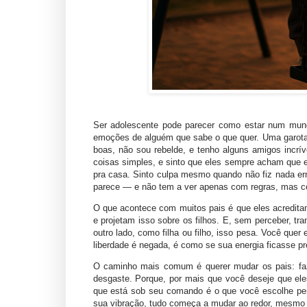
Ser adolescente pode parecer como estar num mund
emoções de alguém que sabe o que quer. Uma garota
boas, não sou rebelde, e tenho alguns amigos incr
coisas simples, e sinto que eles sempre acham que 
pra casa. Sinto culpa mesmo quando não fiz nada e
parece — e não tem a ver apenas com regras, mas com 
O que acontece com muitos pais é que eles acredita
e projetam isso sobre os filhos. E, sem perceber, t
outro lado, como filha ou filho, isso pesa. Você quer
liberdade é negada, é como se sua energia ficasse pr
O caminho mais comum é querer mudar os pais: fa
desgaste. Porque, por mais que você deseje que el
que está sob seu comando é o que você escolhe pe
sua vibração, tudo começa a mudar ao redor, mesmo