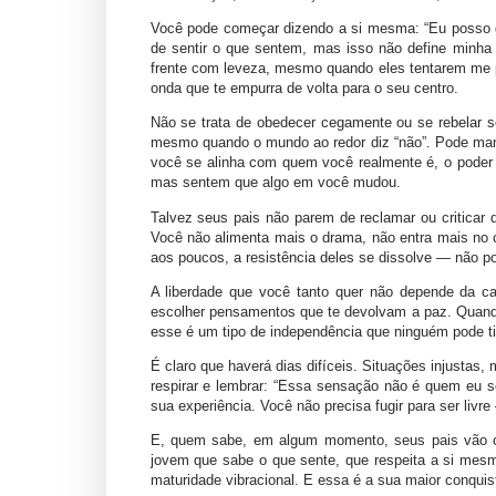
Você pode começar dizendo a si mesma: “Eu posso 
de sentir o que sentem, mas isso não define minh
frente com leveza, mesmo quando eles tentarem me pu
onda que te empurra de volta para o seu centro.
Não se trata de obedecer cegamente ou se rebelar se
mesmo quando o mundo ao redor diz “não”. Pode man
você se alinha com quem você realmente é, o poder 
mas sentem que algo em você mudou.
Talvez seus pais não parem de reclamar ou criticar
Você não alimenta mais o drama, não entra mais no c
aos poucos, a resistência deles se dissolve — não po
A liberdade que você tanto quer não depende da 
escolher pensamentos que te devolvam a paz. Quand
esse é um tipo de independência que ninguém pode ti
É claro que haverá dias difíceis. Situações injusta
respirar e lembrar: “Essa sensação não é quem eu
sua experiência. Você não precisa fugir para ser livre 
E, quem sabe, em algum momento, seus pais vão ol
jovem que sabe o que sente, que respeita a si mesma
maturidade vibracional. E essa é a sua maior conquis