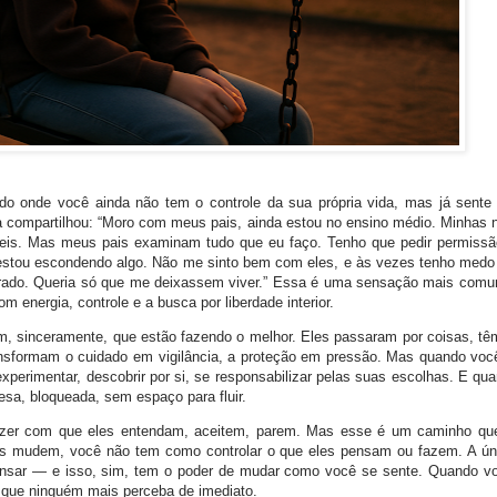
o onde você ainda não tem o controle da sua própria vida, mas já sente
 compartilhou: “Moro com meus pais, ainda estou no ensino médio. Minhas 
íveis. Mas meus pais examinam tudo que eu faço. Tenho que pedir permissã
estou escondendo algo. Não me sinto bem com eles, e às vezes tenho medo 
rrado. Queria só que me deixassem viver.” Essa é uma sensação mais com
energia, controle e a busca por liberdade interior.
m, sinceramente, que estão fazendo o melhor. Eles passaram por coisas, t
ransformam o cuidado em vigilância, a proteção em pressão. Mas quando voc
 experimentar, descobrir por si, se responsabilizar pelas suas escolhas. E qu
esa, bloqueada, sem espaço para fluir.
zer com que eles entendam, aceitem, parem. Mas esse é um caminho que
es mudem, você não tem como controlar o que eles pensam ou fazem. A ún
nsar — e isso, sim, tem o poder de mudar como você se sente. Quando 
 que ninguém mais perceba de imediato.