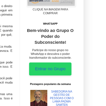
o direito
CLIQUE NA IMAGEM PARA
seguir em
COMPRAR
 primeira
WHATSAPP
 si mesma
Bem-vindo ao Grupo O
 E quando
 por quê,
Poder do
Subconsciente!
ica muda.
Participe do nosso grupo no
leveza. E
WhatsApp e descubra o poder
transformador do subconsciente.
 que pode
m isso. E
Entrar no Grupo
você pode
você muda
Postagens populares da semana
SABEDORIA NA
, mas uma
GESTÃO DE
a. Isso é
PESSOAS COM O
LAMA PADMA
SAMTEN