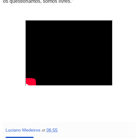
os questionamos, somos livres.”
Luciano Medeiros
at
06:55