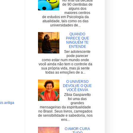
No final da década
de 90 cientistas de
alguns dos
maiores centros
de estudos em Psicologia da
atualidade, tais como os das
universidades de...
QUANDO
PARECE QUE
NINGUÉM TE
ENTENDE
Ser adolescente
pode parecer
como estar num mundo onde
você ainda não tem o controle da
sua própria vida, mas já sente
todas as emoções de a...
O UNIVERSO
DEVOLVE O QUE
VOCÊ ENVIA
Zíbia Gasparetto
foi uma das
s antiga
grandes
mensageiras da espiritualidade
no Brasil. Seus livros, carregados
de sensibilidade e sabedoria, nos
ens...
O AMOR CURA
TUDO