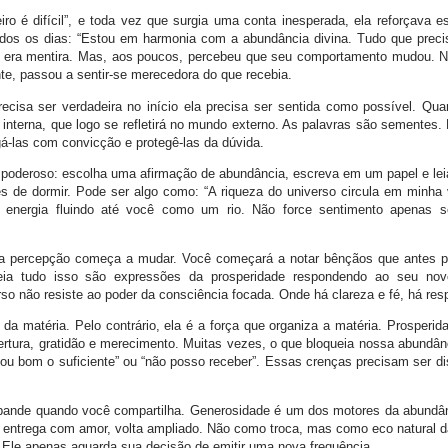
ro é difícil”, e toda vez que surgia uma conta inesperada, ela reforçava es
todos os dias: “Estou em harmonia com a abundância divina. Tudo que prec
e era mentira. Mas, aos poucos, percebeu que seu comportamento mudou. 
nte, passou a sentir-se merecedora do que recebia.
ecisa ser verdadeira no início ela precisa ser sentida como possível. Qu
 interna, que logo se refletirá no mundo externo. As palavras são sementes.
á-las com convicção e protegê-las da dúvida.
 poderoso: escolha uma afirmação de abundância, escreva em um papel e le
tes de dormir. Pode ser algo como: “A riqueza do universo circula em minha
a energia fluindo até você como um rio. Não force sentimento apenas 
ua percepção começa a mudar. Você começará a notar bênçãos que antes
eia tudo isso são expressões da prosperidade respondendo ao seu no
rso não resiste ao poder da consciência focada. Onde há clareza e fé, há res
 da matéria. Pelo contrário, ela é a força que organiza a matéria. Prosperid
rtura, gratidão e merecimento. Muitas vezes, o que bloqueia nossa abundân
sou bom o suficiente” ou “não posso receber”. Essas crenças precisam ser di
pande quando você compartilha. Generosidade é um dos motores da abundâ
 entrega com amor, volta ampliado. Não como troca, mas como eco natural d
. Ele apenas aguarda sua decisão de emitir uma nova frequência.