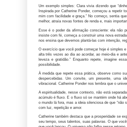
Um exemplo simples: Clara vivia dizendo que “dinhei
Inspirada por Catherine Ponder, começou a repetir 
mim com facilidade e graça.” No começo, sentia qu
melhor, atraía novas fontes de renda e, mais importa
Esse é o poder da afirmação consciente: ela não pr
insiste com fé, começa a construir uma nova estrada
nos ensina que devemos plantá-las com intenção, reg
O exercício que você pode começar hoje é simples e
alta três vezes ao dia ao acordar, ao meio-dia e an
leveza e gratidão.” Enquanto repete, imagine ess
possibilidade.
À medida que repete essa prática, observe como s
despercebidas. Um convite, um presente, uma id
vibracional. Catherine Ponder nos lembra que o unive
A espiritualidade, nesse contexto, não está separada
acúmulo é fluxo. E o fluxo só se mantém onde há abe
o mundo lá fora, mas a ideia silenciosa de que “não 
com luz, repetição e amor.
Catherine também destaca que a prosperidade se ex
seu tempo, seus talentos, suas palavras. O que você
que você lançou. O universo não falha nesse retorno