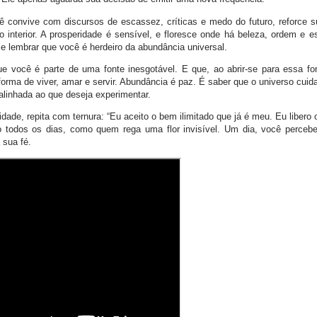
ê convive com discursos de escassez, críticas e medo do futuro, reforce 
io interior. A prosperidade é sensível, e floresce onde há beleza, ordem e e
e lembrar que você é herdeiro da abundância universal.
 que você é parte de uma fonte inesgotável. E que, ao abrir-se para essa fo
rma de viver, amar e servir. Abundância é paz. É saber que o universo cuida
alinhada ao que deseja experimentar.
ade, repita com ternura: “Eu aceito o bem ilimitado que já é meu. Eu libero
o todos os dias, como quem rega uma flor invisível. Um dia, você perceber
 sua fé.