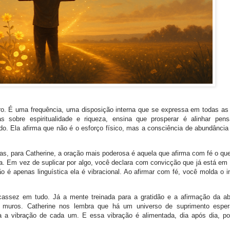
ro. É uma frequência, uma disposição interna que se expressa em todas as
s sobre espiritualidade e riqueza, ensina que prosperar é alinhar pen
do. Ela afirma que não é o esforço físico, mas a consciência de abundância
as, para Catherine, a oração mais poderosa é aquela que afirma com fé o que
a
. Em vez de suplicar por algo, você declara com convicção que já está em
é apenas linguística ela é vibracional. Ao afirmar com fé, você molda o in
cassez em tudo. Já a mente treinada para a gratidão e a afirmação da a
a muros. Catherine nos lembra que há um universo de suprimento esper
a a vibração de cada um. E essa vibração é alimentada, dia após dia, p