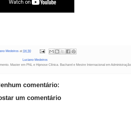
ano Medeiros
at
04:30
Luciano Medeiros
ento. Master em PNL e Hipnose Clínica. Bacharel e Mestre Internacional em Administração
enhum comentário:
ostar um comentário