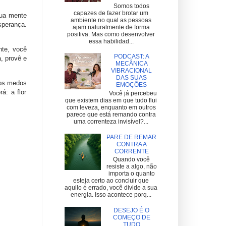
Somos todos
capazes de fazer brotar um
sua mente
ambiente no qual as pessoas
sperança.
ajam naturalmente de forma
positiva. Mas como desenvolver
essa habilidad...
nte, você
PODCAST: A
, provê e
MECÂNICA
VIBRACIONAL
DAS SUAS
 os medos
EMOÇÕES
á: a flor
Você já percebeu
que existem dias em que tudo flui
com leveza, enquanto em outros
parece que está remando contra
uma correnteza invisível?...
PARE DE REMAR
CONTRA A
CORRENTE
Quando você
resiste a algo, não
importa o quanto
esteja certo ao concluir que
aquilo é errado, você divide a sua
energia. Isso acontece porq...
DESEJO É O
COMEÇO DE
TUDO