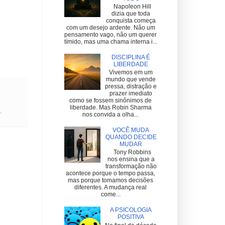
Napoleon Hill
dizia que toda
conquista começa
com um desejo ardente. Não um
pensamento vago, não um querer
tímido, mas uma chama interna i...
DISCIPLINA É
LIBERDADE
Vivemos em um
mundo que vende
pressa, distração e
prazer imediato
como se fossem sinônimos de
liberdade. Mas Robin Sharma
.
nos convida a olha...
VOCÊ MUDA
QUANDO DECIDE
MUDAR
Tony Robbins
nos ensina que a
transformação não
acontece porque o tempo passa,
mas porque tomamos decisões
diferentes. A mudança real
come...
A PSICOLOGIA
POSITIVA