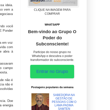
sa ideia.
iso vem a
CLIQUE NA IMAGEM PARA
COMPRAR
Negociava
WHATSAPP
ando você
 E Ponder
Bem-vindo ao Grupo O
Poder do
ia em voz
Subconsciente!
 vida com
se abra à
Participe do nosso grupo no
WhatsApp e descubra o poder
transformador do subconsciente.
 passavam
vo campo
Entrar no Grupo
posta.
ade não é
cia não é
Postagens populares da semana
ssolvidas
SABEDORIA NA
GESTÃO DE
ncia. Doe
PESSOAS COM O
a energia
LAMA PADMA
SAMTEN